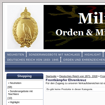
NEUHEITEN
SONDERANGEBOTE MIT NACHLASS
HIGHLIGHT
DEUTSCHES REICH VON 1933- 1945
ORDEN UND EHRENZEICHEN
Shopping
Startseite
»
Deutsches Reich von 1871- 1918
»
Fro
Frontkämpfer Ehrenkreuz
• Neuheiten
Für den Zugang zu unseren Verkaufsbereichen ist 
(68)
Es gibt keine Produkte in dieser Kategorie.
• Sonderangebote mit
Nachlass
(10)
• Highlight