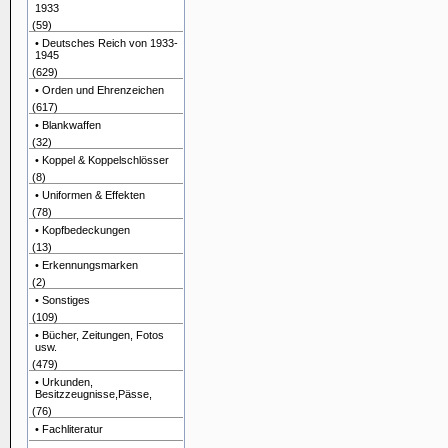
1933
(59)
• Deutsches Reich von 1933-
1945
(629)
• Orden und Ehrenzeichen
(617)
• Blankwaffen
(32)
• Koppel & Koppelschlösser
(8)
• Uniformen & Effekten
(78)
• Kopfbedeckungen
(13)
• Erkennungsmarken
(2)
• Sonstiges
(109)
• Bücher, Zeitungen, Fotos
usw.
(479)
• Urkunden,
Besitzzeugnisse,Pässe,
(76)
• Fachliteratur