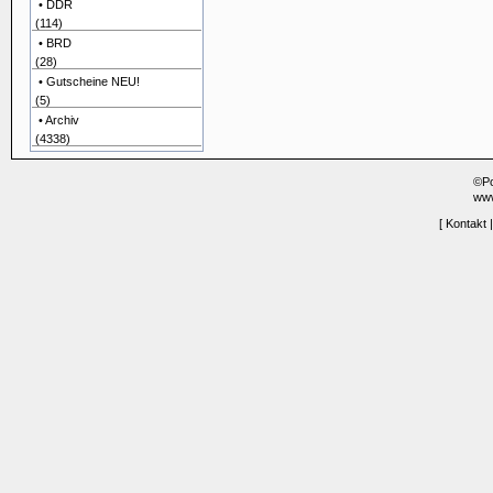
• DDR
(114)
• BRD
(28)
• Gutscheine NEU!
(5)
• Archiv
(4338)
©P
www
[
Kontakt