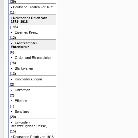
(39)
• Deutsche Staaten vor 1871
(11)
•
Deutsches Reich von
1871- 1918
(146)
• Eisernes Kreuz
(12)
•
Frontkämpfer
Ehrenkreuz
(6)
• Orden und Ehrenzeichen
(75)
• Blankwaffen
(13)
• Kopfbedeckungen
(2)
• Uniformen
(2)
• Effekten
(1)
• Sonstiges
(20)
• Urkunden,
Besitzzeugnisse,Pässe,
(15)
• Deutsches Reich von 1918-