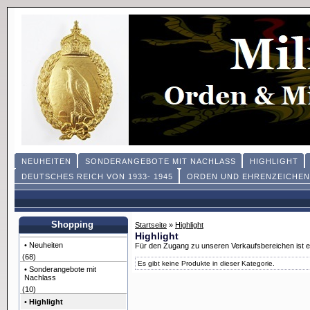
NEUHEITEN
SONDERANGEBOTE MIT NACHLASS
HIGHLIGHT
DEUTSCHES REICH VON 1933- 1945
ORDEN UND EHRENZEICHEN
Shopping
Startseite
»
Highlight
Highlight
• Neuheiten
Für den Zugang zu unseren Verkaufsbereichen ist 
(68)
Es gibt keine Produkte in dieser Kategorie.
• Sonderangebote mit
Nachlass
(10)
•
Highlight