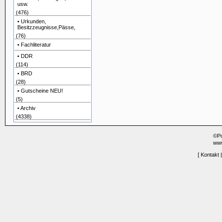
usw.
(476)
• Urkunden,
Besitzzeugnisse,Pässe,
(76)
• Fachliteratur
• DDR
(114)
• BRD
(28)
• Gutscheine NEU!
(5)
• Archiv
(4338)
©P
www
[
Kontakt