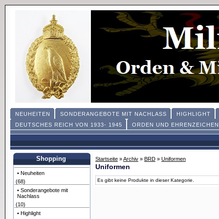
NEUHEITEN
SONDERANGEBOTE MIT NACHLASS
HIGHLIGHT
DEUTSCHES REICH VON 1933- 1945
ORDEN UND EHRENZEICHEN
Shopping
Startseite
»
Archiv
»
BRD
»
Uniformen
Uniformen
• Neuheiten
Es gibt keine Produkte in dieser Kategorie.
(68)
• Sonderangebote mit
Nachlass
(10)
• Highlight