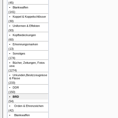
(45)
• Blankwaffen
(141)
• Koppel & Koppelschlösser
(30)
• Uniformen & Effekten
(93)
• Kopfbedeckungen
(60)
• Erkennungsmarken
(13)
• Sonstiges
(174)
• Bücher, Zeitungen, Fotos
usw.
(1274)
• Urkunden,Besitzzeugnisse
& Pässe
(233)
• DDR
(150)
•
BRD
(54)
• Orden & Ehrenzeichen
(42)
• Blankwaffen