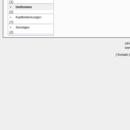
(1)
•
Uniformen
(2)
• Kopfbedeckungen
(7)
• Sonstiges
(2)
©P
www
[
Kontakt