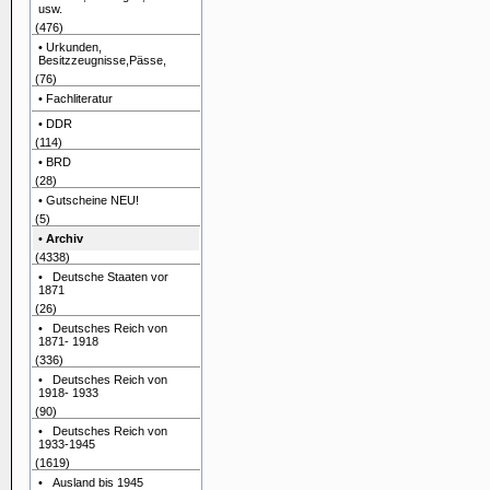
usw.
(476)
• Urkunden,
Besitzzeugnisse,Pässe,
(76)
• Fachliteratur
• DDR
(114)
• BRD
(28)
• Gutscheine NEU!
(5)
•
Archiv
(4338)
• Deutsche Staaten vor
1871
(26)
• Deutsches Reich von
1871- 1918
(336)
• Deutsches Reich von
1918- 1933
(90)
• Deutsches Reich von
1933-1945
(1619)
• Ausland bis 1945